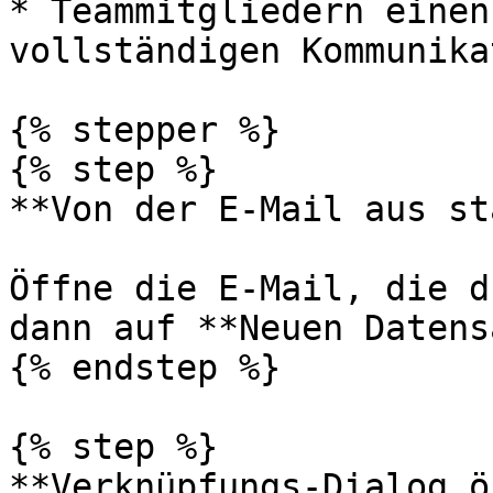
* Teammitgliedern einen
vollständigen Kommunika
{% stepper %}

{% step %}

**Von der E-Mail aus st
Öffne die E-Mail, die d
dann auf **Neuen Datens
{% endstep %}

{% step %}

**Verknüpfungs-Dialog ö