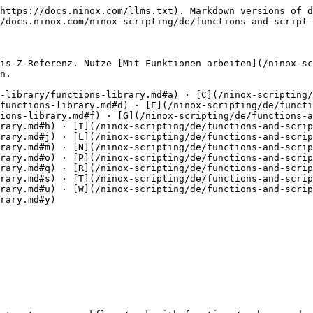
appendTempFile()

Fügt Text zu einer vorhandenen temporären Datei hinzu.\
`appendTempFile(link, string)` oder\
`appendTempFile(string, string)`

* `link` oder `string` (erstes Argument): Link zur temporären Datei
* `string` anzuhängender Inhalt

Weitere Details findest du [hier](/ninox-scripting/de/automate-your-workflows/work-with-functions/files-and-export.md#create-files-and-append-content-with-createtempfile-and-appendtempfile).

***

### appointment()

Erstellt einen Termin aus Start und Ende oder aus Start und Dauer.\
`appointment(any, any)`

* `any` erstes Argument: Start- oder Endwert
* `any` zweites Argument: Endwert oder Dauer

Weitere Details findest du [hier](/ninox-scripting/de/automate-your-workflows/work-with-functions/integration-and-http.md#mit-appointment-einen-terminwert-erstellen).

***

### array()

Führt zwei Arrays zu einem Array zusammen.\
`array([any], [any])`

* `[any]` das erste Array
* `[any]` das zweite Array

Weitere Details findest du [hier](/ninox-scripting/de/automate-your-workflows/work-with-functions/records-and-tables.md#merge-two-arrays-with-array).

***

### asin()

Gibt den Arkussinus eines Werts zwischen `-1` und `1` zurück.\
`asin(number)`

* `number` der Sinuswert

Weitere Details findest du [hier](/ninox-scripting/de/automate-your-workflows/work-with-functions/numbers-and-math.md#calculate-arcsine-with-asin).

***

### atan()

Gibt den Arkustangens einer Zahl zurück.\
`atan(number)`

* `number` der Wert oder Quotient

Weitere Details findest du [hier](/ninox-scripting/de/automate-your-workflows/work-with-functions/numbers-and-math.md#calculate-arctangent-with-atan).

***

### atan2()

Gibt den Arkustangens eines durch einen anderen geteilten Werts zurück.\
`atan2(number, number)`

* `number` erstes Argument: Zähler
* `number` zweites Argument: Nenner

Weitere Details findest du [hier](/ninox-scripting/de/automate-your-workflows/work-with-functions/numbers-and-math.md#calculate-arctangent-of-a-quotient-with-atan2).

***

### avg()

Gibt den Durchschnitt numerischer Werte zurück.\
`avg([number])`

* `[number]` ein Array oder eine Liste numerischer Felder

Weitere Details findest du [hier](/ninox-scripting/de/automate-your-workflows/work-with-functions/numbers-and-math.md#calculate-average-with-avg).

***

## **C**

### capitalize()

Schreibt den ersten Buchstaben jedes Worts groß.\
`capitalize(string)`

* `string` der Text, den du umwandeln willst

Weitere Details findest du [hier](/ninox-scripting/de/automate-your-workflows/work-with-functions/text-and-strings.md#change-the-letter-case-of-text).

***

### ceil()

Rundet eine Zahl auf die nächste ganze Zahl auf.\
`ceil(number)`

* `number` der Wert, den du runden willst

Weitere Details findest du [hier](/ninox-scripting/de/automate-your-workflows/work-with-functions/numbers-and-math.md#round-up-with-ceil).

***

### chosen()

Gibt ausgewählte Werte aus einem Mehrfachauswahlfeld zurück oder prüft, ob ein Wert ausgewählt ist.\
`chosen(multi)`, `chosen(multi, string)`, `chosen(multi, number)`, `chosen(multi, [number])`

* `multi` ein Mehrfachauswahlfeld
* `string` eine Bezeichnung, die du prüfen willst
* `number` eine Options-ID
* `[number]` mehrere Options-IDs

Weitere Details findest du [hier](/ninox-scripting/de/automate-your-workflows/work-with-functions/text-and-strings.md#selected-values-with-chosen-check-or-return).

***

### clientLang(