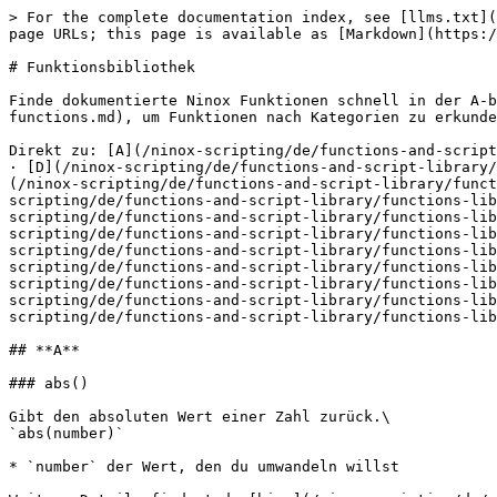
> For the complete documentation index, see [llms.txt](https://docs.ninox.com/llms.txt). Markdown versions of documentation pages are available by appending `.md` to page URLs; this page is available as [Markdown](https://docs.ninox.com/ninox-scripting/de/functions-and-script-library/functions-library.md).

# Funktionsbibliothek

Finde dokumentierte Ninox Funktionen schnell in der A-bis-Z-Referenz. Nutze [Mit Funktionen arbeiten](/ninox-scripting/de/automate-your-workflows/work-with-functions.md), um Funktionen nach Kategorien zu erkunden.

Direkt zu: [A](/ninox-scripting/de/functions-and-script-library/functions-library.md#a) · [C](/ninox-scripting/de/functions-and-script-library/functions-library.md#c) · [D](/ninox-scripting/de/functions-and-script-library/functions-library.md#d) · [E](/ninox-scripting/de/functions-and-script-library/functions-library.md#e) · [F](/ninox-scripting/de/functions-and-script-library/functions-library.md#f) · [G](/ninox-scripting/de/functions-and-script-library/functions-library.md#g) · [H](/ninox-scripting/de/functions-and-script-library/functions-library.md#h) · [I](/ninox-scripting/de/functions-and-script-library/functions-library.md#i) · [J](/ninox-scripting/de/functions-and-script-library/functions-library.md#j) · [L](/ninox-scripting/de/functions-and-script-library/functions-library.md#l) · [M](/ninox-scripting/de/functions-and-script-library/functions-library.md#m) · [N](/ninox-scripting/de/functions-and-script-library/functions-library.md#n) · [O](/ninox-scripting/de/functions-and-script-library/functions-library.md#o) · [P](/ninox-scripting/de/functions-and-script-library/functions-library.md#p) · [Q](/ninox-scripting/de/functions-and-script-library/functions-library.md#q) · [R](/ninox-scripting/de/functions-and-script-library/functions-library.md#r) · [S](/ninox-scripting/de/functions-and-script-library/functions-library.md#s) · [T](/ninox-scripting/de/functions-and-script-library/functions-library.md#t) · [U](/ninox-scripting/de/functions-and-script-library/functions-library.md#u) · [W](/ninox-scripting/de/functions-and-script-library/functions-library.md#w) · [Y](/ninox-scripting/de/functions-and-script-library/functions-library.md#y)

## **A**

### abs()

Gibt den absoluten Wert einer Zahl zurück.\
`abs(number)`

* `number` der Wert, den du umwandeln willst

Weitere Details findest du [hier](/ninox-scripting/de/automate-your-workflows/work-with-functions/numbers-and-math.md#get-a-positive-value-with-abs).

***

### acos()

Gibt den Arkuskosinus eines Werts zwischen `-1` und `1` zurück.\
`acos(number)`

* `number` der Kosinuswert

Weitere Details findest du [hier](/ninox-scripting/de/automate-your-workflows/work-with-functions/numbers-and-math.md#calculate-arccosine-with-acos).

***

### age()

Gibt die Anzahl voller Jahre seit einem Datum zurück.\
`age(date)`

* `date` das Referenzdatum

Weitere Details findest du [hier](/ninox-scripting/de/automate-your-workflows/work-with-functions/dates-and-time.md#alter-mit-age-berechnen).

***

### alert()

Zeigt eine einfache Nachricht mit einer OK-Schaltfläche an.\
`alert(any)`

* `any` die Nachricht oder der Wert, den du anzeigen willst

Weitere Details findest du [hier](/ninox-scripting/de/automate-your-workflows/work-with-functions/user-interface.md#show-a-message-with-alert).

***

### 