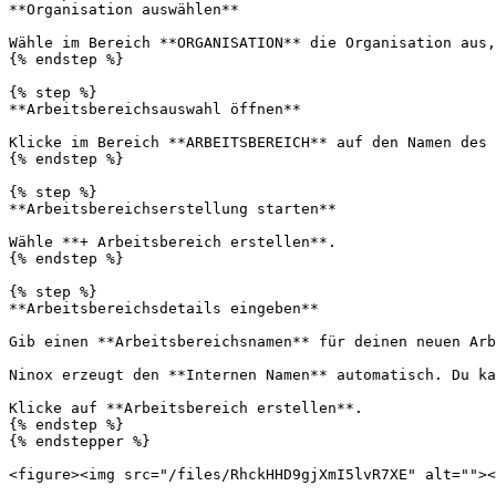
**Organisation auswählen**

Wähle im Bereich **ORGANISATION** die Organisation aus,
{% endstep %}

{% step %}

**Arbeitsbereichsauswahl öffnen**

Klicke im Bereich **ARBEITSBEREICH** auf den Namen des 
{% endstep %}

{% step %}

**Arbeitsbereichserstellung starten**

Wähle **+ Arbeitsbereich erstellen**.

{% endstep %}

{% step %}

**Arbeitsbereichsdetails eingeben**

Gib einen **Arbeitsbereichsnamen** für deinen neuen Arb
Ninox erzeugt den **Internen Namen** automatisch. Du ka
Klicke auf **Arbeitsbereich erstellen**.

{% endstep %}

{% endstepper %}

<figure><img src="/files/RhckHHD9gjXmI5lvR7XE" alt=""><