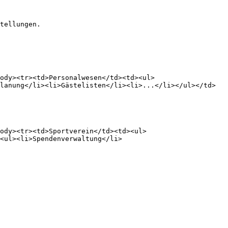
tellungen.

ody><tr><td>Personalwesen</td><td><ul>
lanung</li><li>Gästelisten</li><li>...</li></ul></td>
body><tr><td>Sportverein</td><td><ul>
<ul><li>Spendenverwaltung</li>