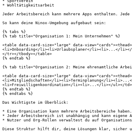
* Sportverein

* Wohltätigkeitsarbeit

Jeder Arbeitsbereich kann mehrere Apps enthalten. Jede 
So kann deine Ninox-Umgebung aufgebaut sein:

{% tabs %}

{% tab title="Organisation 1: Mein Unternehmen" %}

<table data-card-size="large" data-view="cards"><thead>
<li>Onboarding</li><li>Urlaubsplaner</li><li>...</li></
</tr></tbody></table>

{% endtab %}

{% tab title="Organisation 2: Meine ehrenamtliche Arbei
<table data-card-size="large" data-view="cards"><thead>
<li>Mitgliedschaften</li><li>Terminplanung</li><li>...<
<li>Freiwilligenkoordination</li><li>...</li></ul></td>
{% endtab %}

{% endtabs %}

Das Wichtigste im Überblick:

* Eine Organisation kann mehrere Arbeitsbereiche haben.

* Jeder Arbeitsbereich ist unabhängig und kann eigene A
* Nutzer und Org-Rollen verwaltest du auf Organisations
Diese Struktur hilft dir, deine Lösungen klar, sicher u