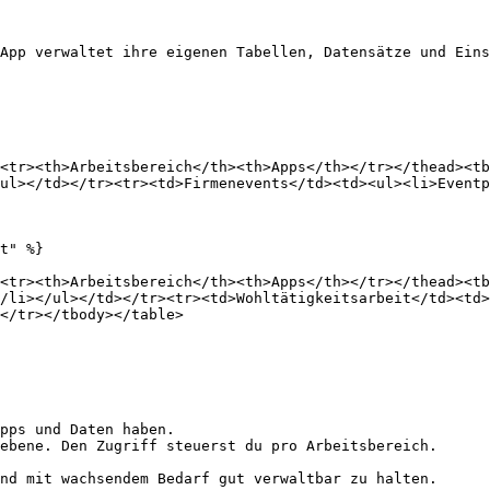
App verwaltet ihre eigenen Tabellen, Datensätze und Eins
<tr><th>Arbeitsbereich</th><th>Apps</th></tr></thead><tb
ul></td></tr><tr><td>Firmenevents</td><td><ul><li>Eventp
t" %}

<tr><th>Arbeitsbereich</th><th>Apps</th></tr></thead><t
/li></ul></td></tr><tr><td>Wohltätigkeitsarbeit</td><td>
</tr></tbody></table>

pps und Daten haben.

ebene. Den Zugriff steuerst du pro Arbeitsbereich.

nd mit wachsendem Bedarf gut verwaltbar zu halten.
