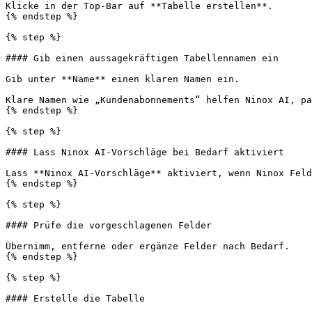
Klicke in der Top-Bar auf **Tabelle erstellen**.

{% endstep %}

{% step %}

#### Gib einen aussagekräftigen Tabellennamen ein

Gib unter **Name** einen klaren Namen ein.

Klare Namen wie „Kundenabonnements“ helfen Ninox AI, pa
{% endstep %}

{% step %}

#### Lass Ninox AI-Vorschläge bei Bedarf aktiviert

Lass **Ninox AI-Vorschläge** aktiviert, wenn Ninox Feld
{% endstep %}

{% step %}

#### Prüfe die vorgeschlagenen Felder

Übernimm, entferne oder ergänze Felder nach Bedarf.

{% endstep %}

{% step %}

#### Erstelle die Tabelle
