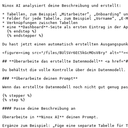
Ninox AI analysiert deine Beschreibung und erstellt:

* Tabellen, zum Beispiel „Mitarbeiter“, „Onboarding“ un
* Felder für jede Tabelle, zum Beispiel „Vorname“, „E-M
* Verknüpfungen zwischen Tabellen

* eine **Dashboard**-Seite als ersten Eintrag in der Ap
  {% endstep %}

  {% endstepper %}

Du hast jetzt einen automatisch erstellten Ausgangspunk
<figure><img src="/files/BUlSVr6EC5kGcMOsV8ry" alt=""><
## **Überarbeite das erstellte Datenmodell** <a href="#
Du behältst die volle Kontrolle über dein Datenmodell. 
### **Überarbeite deinen Prompt**

Wenn das erstellte Datenmodell noch nicht gut genug pas
{% stepper %}

{% step %}

#### Passe deine Beschreibung an

Überarbeite in **Ninox AI** deinen Prompt.

Ergänze zum Beispiel: „Füge eine separate Tabelle für T