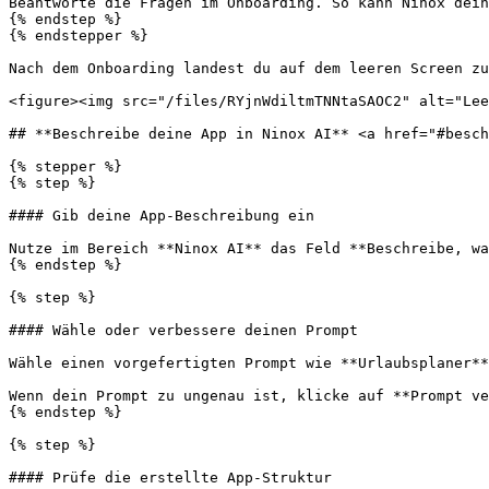
Beantworte die Fragen im Onboarding. So kann Ninox dein
{% endstep %}

{% endstepper %}

Nach dem Onboarding landest du auf dem leeren Screen zu
<figure><img src="/files/RYjnWdiltmTNNtaSAOC2" alt="Lee
## **Beschreibe deine App in Ninox AI** <a href="#besch
{% stepper %}

{% step %}

#### Gib deine App-Beschreibung ein

Nutze im Bereich **Ninox AI** das Feld **Beschreibe, wa
{% endstep %}

{% step %}

#### Wähle oder verbessere deinen Prompt

Wähle einen vorgefertigten Prompt wie **Urlaubsplaner**
Wenn dein Prompt zu ungenau ist, klicke auf **Prompt ve
{% endstep %}

{% step %}

#### Prüfe die erstellte App-Struktur
