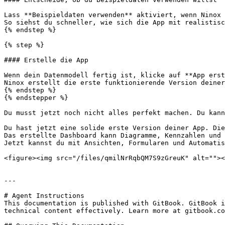
Lass **Beispieldaten verwenden** aktiviert, wenn Ninox 
So siehst du schneller, wie sich die App mit realistisc
{% endstep %}

{% step %}

#### Erstelle die App

Wenn dein Datenmodell fertig ist, klicke auf **App erst
Ninox erstellt die erste funktionierende Version deiner
{% endstep %}

{% endstepper %}

Du musst jetzt noch nicht alles perfekt machen. Du kann
Du hast jetzt eine solide erste Version deiner App. Die
Das erstellte Dashboard kann Diagramme, Kennzahlen und 
Jetzt kannst du mit Ansichten, Formularen und Automatis
<figure><img src="/files/qmilNrRqbQM7S9zGreuK" alt=""><
---

# Agent Instructions

This documentation is published with GitBook. GitBook i
technical content effectively. Learn more at gitbook.co