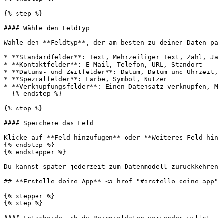
{% step %}

#### Wähle den Feldtyp

Wähle den **Feldtyp**, der am besten zu deinen Daten pa
* **Standardfelder**: Text, Mehrzeiliger Text, Zahl, Ja
* **Kontaktfelder**: E-Mail, Telefon, URL, Standort

* **Datums- und Zeitfelder**: Datum, Datum und Uhrzeit,
* **Spezialfelder**: Farbe, Symbol, Nutzer

* **Verknüpfungsfelder**: Einen Datensatz verknüpfen, M
  {% endstep %}

{% step %}

#### Speichere das Feld

Klicke auf **Feld hinzufügen** oder **Weiteres Feld hin
{% endstep %}

{% endstepper %}

Du kannst später jederzeit zum Datenmodell zurückkehren
## **Erstelle deine App** <a href="#erstelle-deine-app"
{% stepper %}

{% step %}

#### Entscheide, ob du Beispieldaten verwenden willst
