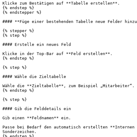
Klicke zum Bestätigen auf **Tabelle erstellen**.

{% endstep %}

{% endstepper %}

#### **Füge einer bestehenden Tabelle neue Felder hinzu
{% stepper %}

{% step %}

#### Erstelle ein neues Feld

Klicke in der Top-Bar auf **Feld erstellen**.

{% endstep %}

{% step %}

#### Wähle die Zieltabelle

Wähle die **Zieltabelle**, zum Beispiel „Mitarbeiter“.

{% endstep %}

{% step %}

#### Gib die Felddetails ein

Gib einen **Feldnamen** ein.

Passe bei Bedarf den automatisch erstellten **Internen 
Sonderzeichen.

{% endstep %}
