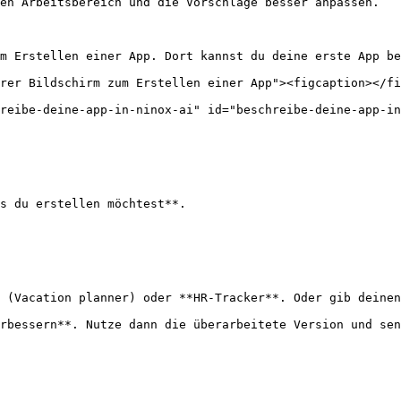
en Arbeitsbereich und die Vorschläge besser anpassen.

m Erstellen einer App. Dort kannst du deine erste App be
rer Bildschirm zum Erstellen einer App"><figcaption></fi
reibe-deine-app-in-ninox-ai" id="beschreibe-deine-app-in
s du erstellen möchtest**.

 (Vacation planner) oder **HR-Tracker**. Oder gib deinen
rbessern**. Nutze dann die überarbeitete Version und sen