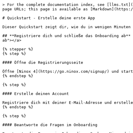
> For the complete documentation index, see [llms.txt](
page URLs; this page is available as [Markdown](https:/
# Quickstart - Erstelle deine erste App

Dieser Quickstart zeigt dir, wie du in wenigen Minuten 
## **Registriere dich und schließe das Onboarding ab** 
ab"></a>

{% stepper %}

{% step %}

#### Öffne die Registrierungsseite

Öffne [Ninox 4](https://go.ninox.com/signup/) und start
{% endstep %}

{% step %}

#### Erstelle deinen Account

Registriere dich mit deiner E-Mail-Adresse und erstelle
{% endstep %}

{% step %}

#### Beantworte die Fragen im Onboarding
