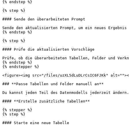
{% endstep %}

{% step %}

#### Sende den überarbeiteten Prompt

Sende den aktualisierten Prompt, um ein neues Ergebnis 
{% endstep %}

{% step %}

#### Prüfe die aktualisierten Vorschläge

Prüfe, ob die überarbeiteten Tabellen, Felder und Verkn
{% endstep %}

{% endstepper %}

<figure><img src="/files/uzXL5dLuDLrCsIC6FJKk" alt=""><
### **Passe Tabellen und Felder manuell an**

Du kannst jeden Teil des Datenmodells jederzeit ändern.
#### **Erstelle zusätzliche Tabellen**

{% stepper %}

{% step %}

#### Starte eine neue Tabelle
