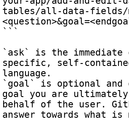
your-app/add-and-edit-d
tables/all-data-fields/
<question>&goal=<endgoal
```

`ask` is the immediate 
specific, self-containe
language.

`goal` is optional and 
goal you are ultimately
behalf of the user. Git
answer towards what is 