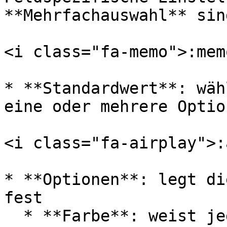
**Mehrfachauswahl** sind
<i class="fa-memo">:mem
* **Standardwert**: wäh
eine oder mehrere Optio
<i class="fa-airplay">:
* **Optionen**: legt di
fest

  * **Farbe**: weist jedem Auswahlwert eine Farbe 