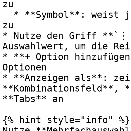
zu

  * **Symbol**: weist jedem Auswahlwert ein Symbol 
zu

* Nutze den Griff **`⋮
Auswahlwert, um die Rei
* **+ Option hinzufügen
Optionen

* **Anzeigen als**: zei
**Kombinationsfeld**, *
**Tabs** an

{% hint style="info" %}

Nutze **Mehrfachauswahl