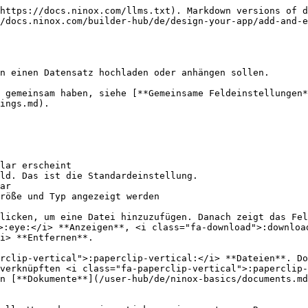
https://docs.ninox.com/llms.txt). Markdown versions of d
//docs.ninox.com/builder-hub/de/design-your-app/add-and-e
n einen Datensatz hochladen oder anhängen sollen.

 gemeinsam haben, siehe [**Gemeinsame Feldeinstellungen*
ings.md).

lar erscheint

röße und Typ angezeigt werden

licken, um eine Datei hinzuzufügen. Danach zeigt das Fel
:eye:</i> **Anzeigen**, <i class="fa-download">:download
i> **Entfernen**.

rclip-vertical">:paperclip-vertical:</i> **Dateien**. Do
verknüpften <i class="fa-paperclip-vertical">:paperclip-
n [**Dokumente**](/user-hub/de/ninox-basics/documents.md