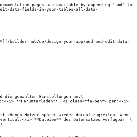
ocumentation pages are available by appending `.md` to 
dit-data-fields-in-your-tables/all-data-
*](/builder-hub/de/design-your-app/add-and-edit-data-
d die gewählten Einstellungen an.\

:</i> **Herunterladen**, <i class="fa-pen">:pen:</i> 
rt können Nutzer später wieder darauf zugreifen. Wenn 
vertical:</i> **Dateien** des Datensatzes verfügbar. \

).
