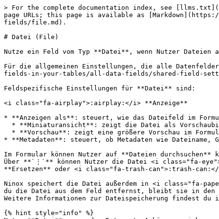
> For the complete documentation index, see [llms.txt](
page URLs; this page is available as [Markdown](https:
fields/file.md).

# Datei (File)

Nutze ein Feld vom Typ **Datei**, wenn Nutzer Dateien a
Für die allgemeinen Einstellungen, die alle Datenfelder
fields-in-your-tables/all-data-fields/shared-field-sett
Feldspezifische Einstellungen für **Datei** sind:

<i class="fa-airplay">:airplay:</i> **Anzeige**

* **Anzeigen als**: steuert, wie das Dateifeld im Formu
  * **Miniaturansicht**: zeigt die Datei als Vorschaubild. Das ist die Standardeinstellung.

  * **Vorschau**: zeigt eine größere Vorschau im Formular

* **Metadaten**: steuert, ob Metadaten wie Dateiname, G
Im Formular können Nutzer auf **Dateien durchsuchen** k
Über **`⋮`** können Nutzer die Datei <i class="fa-eye">
**Ersetzen** oder <i class="fa-trash-can">:trash-can:</
Ninox speichert die Datei außerdem in <i class="fa-pape
du die Datei aus dem Feld entfernst, bleibt sie in den 
Weitere Informationen zur Dateispeicherung findest du i
{% hint style="info" %}
