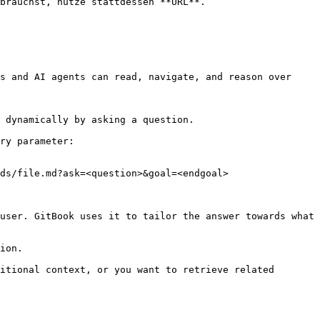
brauchst, nutze stattdessen **URL**.

s and AI agents can read, navigate, and reason over 
 dynamically by asking a question.

ry parameter:

ds/file.md?ask=<question>&goal=<endgoal>

user. GitBook uses it to tailor the answer towards what 
ion.

itional context, or you want to retrieve related 